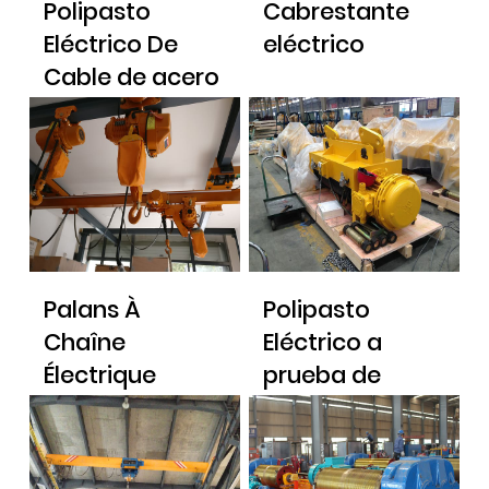
Polipasto
Cabrestante
Eléctrico De
eléctrico
Cable de acero
y carro
elevador tipo
europeo
Palans À
Polipasto
Chaîne
Eléctrico a
Électrique
prueba de
explosiones