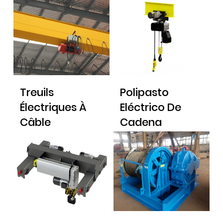
Treuils
Polipasto
Électriques À
Eléctrico De
Câble
Cadena
europeo