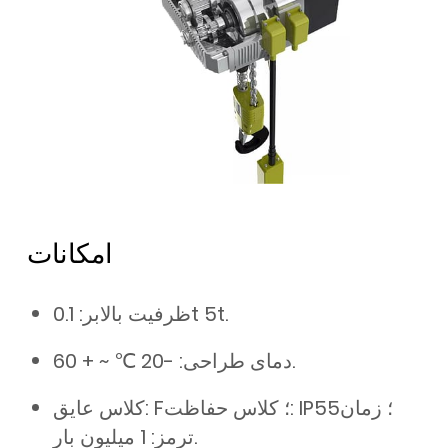
امکانات
ظرفیت بالابر: 0.1t 5t.
دمای طراحی: -20 ℃ ~ + 60.
کلاس عایق: F؛ کلاس حفاظت: IP55؛ زمان
ترمز: 1 میلیون بار.