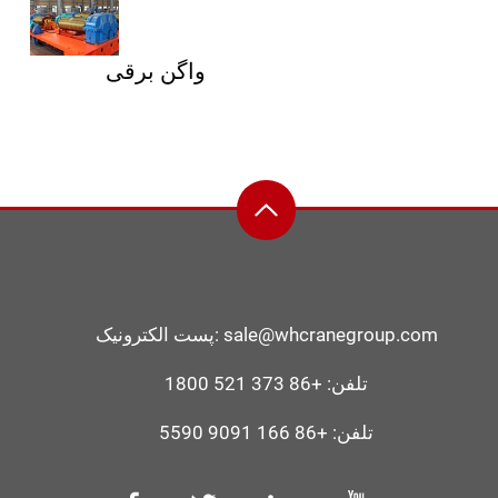
واگن برقی
sale@whcranegroup.com
پست الکترونیک:
تلفن:
+86 373 521 1800
تلفن:
+86 166 9091 5590