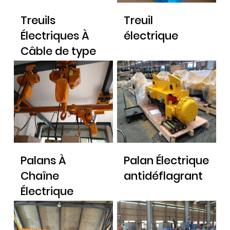
Treuils
Treuil
Électriques À
électrique
Câble de type
européen et
chariot de
levage
Palans À
Palan Électrique
Chaîne
antidéflagrant
Électrique