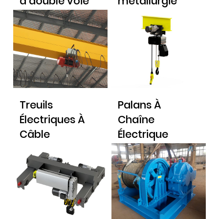
à double voie
métallurgie
Treuils
Palans À
Électriques À
Chaîne
Câble
Électrique
européen