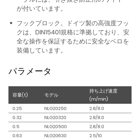
が付いています。
フックブロック。ドイツ製の高強度フッ
クは、DIN15401規格に準拠しており、安
全な操作を保証するために安全なベロを
装備しています。
パラメータ
持ち上げ速度
容量(t)
モデル
(m/min)
0.25
NLG20250
2.8/8.0
0.32
NLG20320
2.8/8.0
0.5
NLG20500
2.8/8.0
0.63
NLG20630
2.5/10