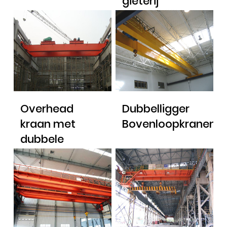
gieterij
Overhead
Dubbelligger
kraan met
Bovenloopkranen
dubbele
loopkat