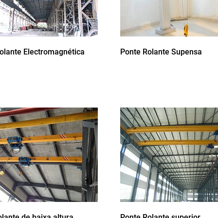
olante Electromagnética
Ponte Rolante Supensa
olante de baixa altura
Ponte Rolante superior