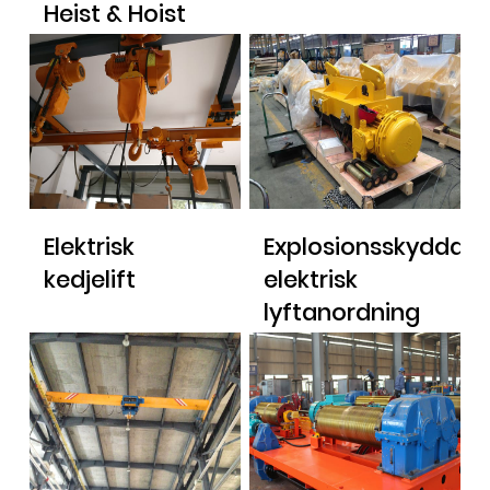
Heist & Hoist
Trolley
Elektrisk
Explosionsskyddad
kedjelift
elektrisk
lyftanordning