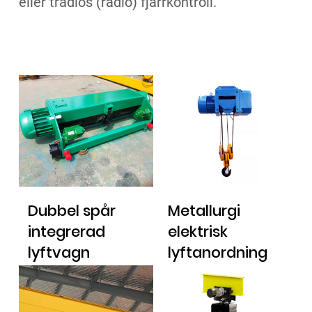
eller trådlös (radio) fjärrkontroll.
Dubbel spår
Metallurgi
integrerad
elektrisk
lyftvagn
lyftanordning