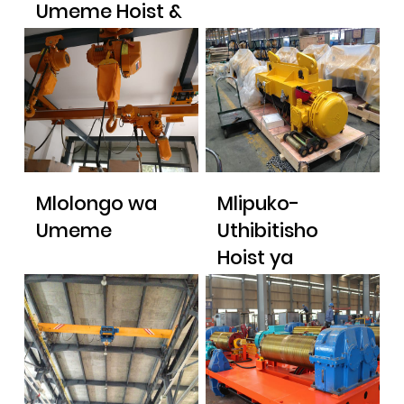
Umeme Hoist &
Hoist Trolley
Mlolongo wa
Mlipuko-
Umeme
Uthibitisho
Hoist ya
Umeme