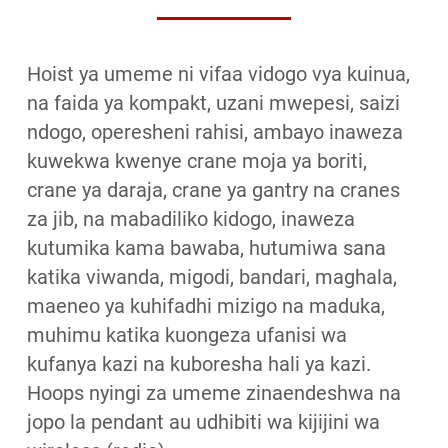
Hoist ya umeme ni vifaa vidogo vya kuinua,
na faida ya kompakt, uzani mwepesi, saizi
ndogo, operesheni rahisi, ambayo inaweza
kuwekwa kwenye crane moja ya boriti,
crane ya daraja, crane ya gantry na cranes
za jib, na mabadiliko kidogo, inaweza
kutumika kama bawaba, hutumiwa sana
katika viwanda, migodi, bandari, maghala,
maeneo ya kuhifadhi mizigo na maduka,
muhimu katika kuongeza ufanisi wa
kufanya kazi na kuboresha hali ya kazi.
Hoops nyingi za umeme zinaendeshwa na
jopo la pendant au udhibiti wa kijijini wa