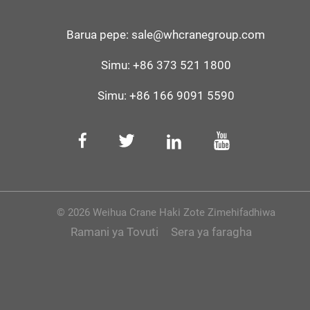
Barua pepe:
sale@whcranegroup.com
Simu:
+86 373 521 1800
Simu:
+86 166 9091 5590
© 2026 Weihua Crane Haki Zote Zimehifadhiwa
Ramani ya Tovuti
Sera ya faragha