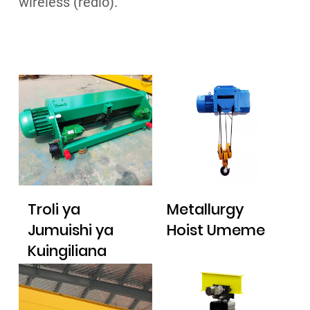
wireless (redio).
Troli ya
Metallurgy
Jumuishi ya
Hoist Umeme
Kuingiliana
mara mbili