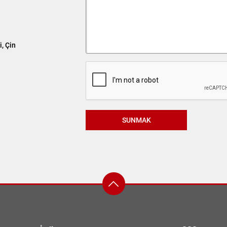
, Çin