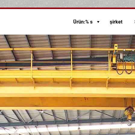
Ürün:% s
şirket