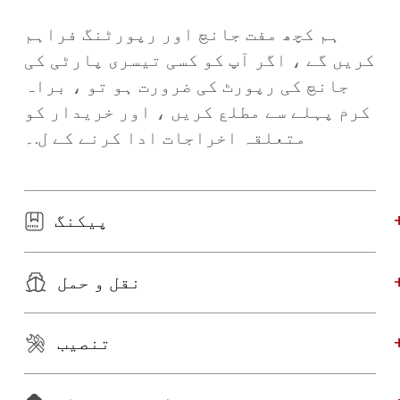
ہم کچھ مفت جانچ اور رپورٹنگ فراہم
کریں گے ، اگر آپ کو کسی تیسری پارٹی کی
جانچ کی رپورٹ کی ضرورت ہو تو ، براہ
کرم پہلے سے مطلع کریں ، اور خریدار کو
متعلقہ اخراجات ادا کرنے کے ل.۔
پیکنگ
نقل و حمل
تنصیب