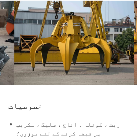
خصوصیات
ریت ، کوئلہ ، اناج ، سلیگ ، سکریپ
پر قبضہ کرنے کے لئے موزوں؛