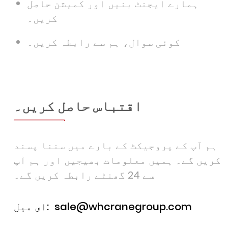
ہمارے ایجنٹ بنیں اور کمیشن حاصل
کریں۔
کوئی سوال، ہم سے رابطہ کریں۔
اقتباس حاصل کریں۔
ہم آپ کے پروجیکٹ کے بارے میں سننا پسند
کریں گے۔ ہمیں معلومات بھیجیں اور ہم آپ
سے 24 گھنٹے رابطہ کریں گے۔
sale@whcranegroup.com
ای میل: