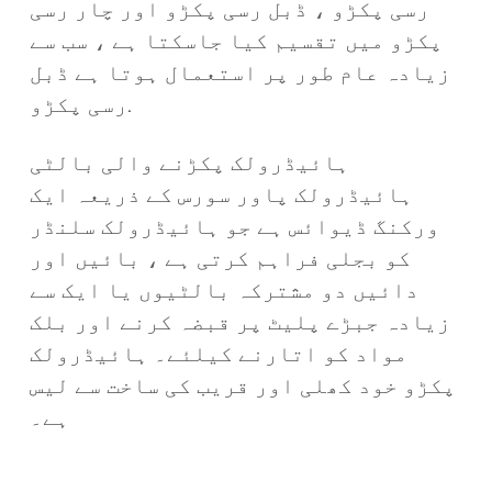
رسی پکڑو ، ڈبل رسی پکڑو اور چار رسی
پکڑو میں تقسیم کیا جاسکتا ہے ، سب سے
زیادہ عام طور پر استعمال ہوتا ہے ڈبل
رسی پکڑو.
ہائیڈرولک پکڑنے والی بالٹی
ہائیڈرولک پاور سورس کے ذریعہ ایک
ورکنگ ڈیوائس ہے جو ہائیڈرولک سلنڈر
کو بجلی فراہم کرتی ہے ، بائیں اور
دائیں دو مشترکہ بالٹیوں یا ایک سے
زیادہ جبڑے پلیٹ پر قبضہ کرنے اور بلک
مواد کو اتارنے کیلئے۔ ہائیڈرولک
پکڑو خود کھلی اور قریب کی ساخت سے لیس
ہے۔