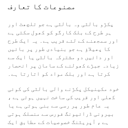
مصنوعات کا تعارف
پکڑو بالٹی وہ بالٹی ہے جو تلچھٹ اور
ہر طرح کے بلک کارگو کو کھول سکتی ہے
اور سمجھنے کے لئے قریب ہے۔ یہ ایک طرح
کا پھیلاؤ ہے جو بنیادی طور پر بائیں
اور دائیں دو مشترکہ بالٹی یا ایک سے
زیادہ جبڑے کھولنے کے سامان پر انحصار
کرتا ہے اور بلک مواد کو اتارتا ہے۔
خود مکینیکل پکڑنے والی بالٹی کی کوئی
کھلی اور قریب کی ساخت نہیں ہوتی ہے ،
یہ عام طور پر رسی سے بنی ہوتی ہے یا
بیرونی ڈرائیونگ فورس سے منسلک ہوتی
ہے ، آپریٹنگ خصوصیات کے مطابق ایک