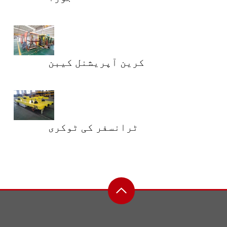
کرین آپریشنل کیبن
ٹرانسفر کی ٹوکری