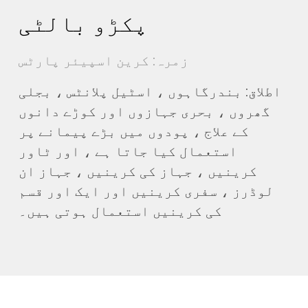
پکڑو بالٹی
زمرہ: کرین اسپیئر پارٹس
اطلاق: بندرگاہوں ، اسٹیل پلانٹس ، بجلی
گھروں ، بحری جہازوں اور کوڑے دانوں
کے علاج ، پودوں میں بڑے پیمانے پر
استعمال کیا جاتا ہے ، اور ٹاور
کرینیں ، جہاز کی کرینیں ، جہاز ان
لوڈرز ، سفری کرینیں اور ایک اور قسم
کی کرینیں استعمال ہوتی ہیں۔