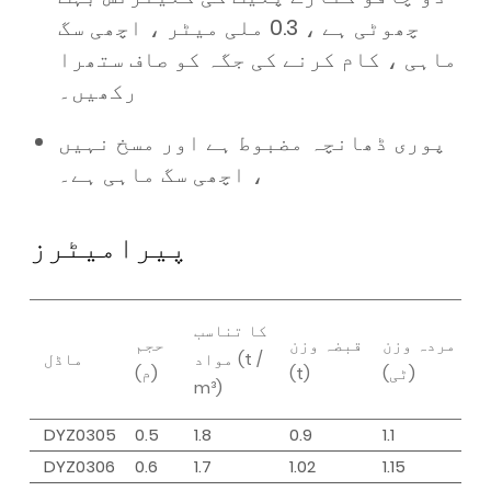
چھوٹی ہے ، 0.3 ملی میٹر ، اچھی سگ
ماہی ، کام کرنے کی جگہ کو صاف ستھرا
رکھیں۔
پوری ڈھانچہ مضبوط ہے اور مسخ نہیں
، اچھی سگ ماہی ہے۔
پیرامیٹرز
کا تناسب
مردہ وزن
قبضہ وزن
حجم
مواد (t /
ماڈل
(ٹی)
(t)
(م)
m³)
DYZ0305
0.5
1.8
0.9
1.1
DYZ0306
0.6
1.7
1.02
1.15