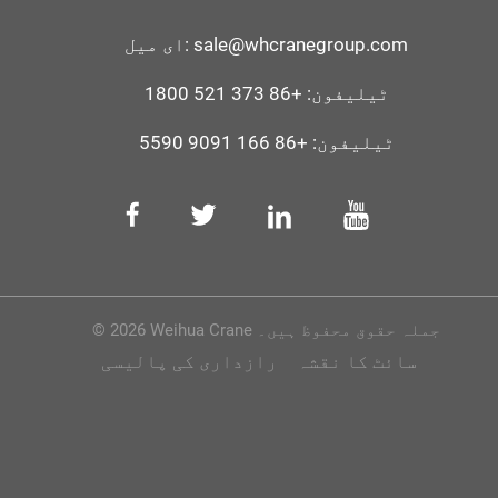
sale@whcranegroup.com
ای میل:
ٹیلیفون:
+86 373 521 1800
ٹیلیفون:
+86 166 9091 5590
© 2026 Weihua Crane جملہ حقوق محفوظ ہیں۔
سائٹ کا نقشہ
رازداری کی پالیسی