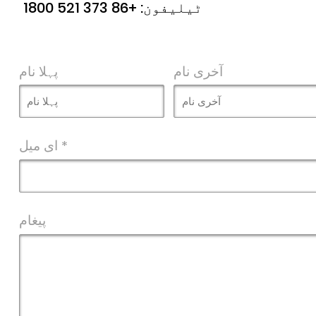
ٹیلیفون:
+86 373 521 1800
آخری نام
پہلا نام
ای میل *
پیغام