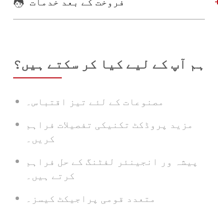
فروخت کے بعد خدمات
ہم آپ کے لیے کیا کر سکتے ہیں؟
مصنوعات کے لئے تیز اقتباس۔
مزید پروڈکٹ تکنیکی تفصیلات فراہم
کریں۔
پیشہ ور انجینئر لفٹنگ کے حل فراہم
کرتے ہیں۔
متعدد قومی پراجیکٹ کیسز۔