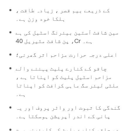
کے ذریعے بیم قصر ، زیادہ طاقت ،
ہلکا خود وزن ہے۔
مین شافٹ آستین بیئرنگ اسٹیل کی ہے
، پن شافٹ مٹیریل 40Cr ہے۔
اعلی درجہ حرارت مزاحم اثر گھرنی؛
چاقو کے کنارے پلیٹ پہننے والے
مزاحم اسٹیل پلیٹ کو اپناتا ہے ،
ملٹی لیئر سگ ماہی کرافٹ کو اپناتا
ہے۔
گندگی کا ثبوت اور واٹر پروف اور یہ
پانی کے اندر آپریشن ہوسکتا ہے۔
دو چاقو کنارے پلیٹ کی کلیئرنس بہت