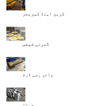
کرین اینڈ کیریجز
گھرنی شیفس
وائر رسی ڈرم
جوڑا