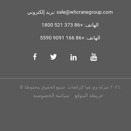
sale@whcranegroup.com
بريد إلكتروني:
الهاتف:
+86 373 521 1800
الهاتف:
+86 166 9091 5590
© ٢٠٢٦ شركة وي هوا للرافعات. جميع الحقوق محفوظة.
خريطة الموقع
سياسة الخصوصية