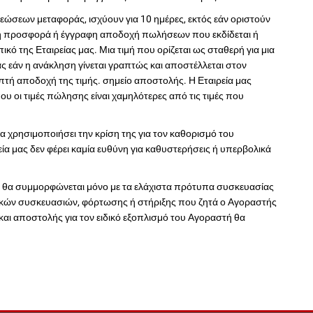
εώσεων μεταφοράς, ισχύουν για 10 ημέρες, εκτός εάν οριστούν
τή προσφορά ή έγγραφη αποδοχή πωλήσεων που εκδίδεται ή
ό της Εταιρείας μας. Μια τιμή που ορίζεται ως σταθερή για μια
ας εάν η ανάκληση γίνεται γραπτώς και αποστέλλεται στον
πτή αποδοχή της τιμής. σημείο αποστολής. Η Εταιρεία μας
υ οι τιμές πώλησης είναι χαμηλότερες από τις τιμές που
α χρησιμοποιήσει την κρίση της για τον καθορισμό του
ία μας δεν φέρει καμία ευθύνη για καθυστερήσεις ή υπερβολικά
ας θα συμμορφώνεται μόνο με τα ελάχιστα πρότυπα συσκευασίας
δικών συσκευασιών, φόρτωσης ή στήριξης που ζητά ο Αγοραστής
αι αποστολής για τον ειδικό εξοπλισμό του Αγοραστή θα