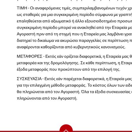
ΤΙΜΗ - Οι αναφερόμενες τιμές, συμπεριλαμβανομένων τυχόν χρ
ως σταθερές για μια συγκεκριμένη περίοδο σύμφωνα με γραπ
επαληθεύεται από αξιωματικό ή άλλο εξουσιοδοτημένο προσωπικ
συγκεκριμένη περίοδο μπορεί να ανακληθεί από την Εταιρεία μ
Αγοραστή πριν από τη στιγμή που η Εταιρεία μας λαμβάνει γρα
διατηρεί το δικαίωμα να ακυρώσει παραγγελίες σε περίπτωση πο
αναφέρονται καθορίζονται από κυβερνητικούς κανονισμούς.
ΜΕΤΑΦΟΡΕΣ - Εκτός εάν ορίζεται διαφορετικά, η Εταιρεία μας θ
μεταφορέα και της δρομολόγησης. Σε κάθε περίπτωση, η Εταιρε
έξοδα μεταφοράς που προκύπτουν από την επιλογή της.
ΣΥΣΚΕΥΑΣΙΑ - Εκτός εάν παρέχεται διαφορετικά, η Εταιρεία μ
για την επιλεγμένη μέθοδο μεταφοράς. Το κόστος όλων των ει
θα πληρώνεται από τον Αγοραστή. Όλα τα έξοδα συσκευασίας κ
πληρώνονται από τον Αγοραστή.