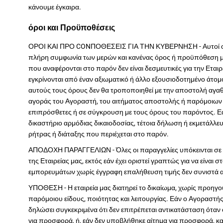
κάνουμε έγκαιρα.
όροι και Προϋποθέσεις
ΟΡΟΙ ΚΑΙ ΠΡΟ CONΠΟΘΕΣΕΙΣ ΓΙΑ ΤΗΝ ΚΥΒΕΡΝΗΣΗ - Αυτοί οι ό
πλήρη συμφωνία των μερών και κανένας όρος ή προϋπόθεση 
που αναφέρονται στο παρόν δεν είναι δεσμευτικές για την Εταιρ
εγκρίνονται από έναν αξιωματικό ή άλλο εξουσιοδοτημένο άτο
αυτούς τους όρους δεν θα τροποποιηθεί με την αποστολή αγαθ
αγοράς του Αγοραστή, του αιτήματος αποστολής ή παρόμοιων
επιπρόσθετες ή σε σύγκρουση με τους όρους του παρόντος. Ε
δικαστήριο αρμόδιας δικαιοδοσίας, τέτοια δήλωση ή εκμετάλλ
ρήτρας ή διάταξης που περιέχεται στο παρόν.
ΑΠΟΔΟΧΗ ΠΑΡΑΓΓΕΛΙΩΝ - Όλες οι παραγγελίες υπόκεινται σε
της Εταιρείας μας, εκτός εάν έχει οριστεί γραπτώς για να είναι
εμπορευμάτων χωρίς έγγραφη επαλήθευση τιμής δεν συνιστά α
ΥΠΟΘΕΣΗ - Η εταιρεία μας διατηρεί το δικαίωμα, χωρίς προηγο
παρόμοιου είδους, ποιότητας και λειτουργίας. Εάν ο Αγοραστή
δηλώσει συγκεκριμένα ότι δεν επιτρέπεται αντικατάσταση όταν
για προσφορά, ή, εάν δεν υποβλήθηκε αίτημα για προσφορά, κ