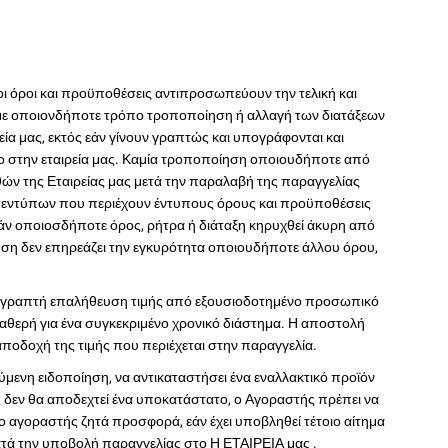
ροι και προϋποθέσεις αντιπροσωπεύουν την τελική και
με οποιονδήποτε τρόπο τροποποίηση ή αλλαγή των διατάξεων
εία μας, εκτός εάν γίνουν γραπτώς και υπογράφονται και
μο στην εταιρεία μας. Καμία τροποποίηση οποιουδήποτε από
ών της Εταιρείας μας μετά την παραλαβή της παραγγελίας
 εντύπων που περιέχουν έντυπους όρους και προϋποθέσεις
άν οποιοσδήποτε όρος, ρήτρα ή διάταξη κηρυχθεί άκυρη από
ευση δεν επηρεάζει την εγκυρότητα οποιουδήποτε άλλου όρου,
 γραπτή επαλήθευση τιμής από εξουσιοδοτημένο προσωπικό
 σταθερή για ένα συγκεκριμένο χρονικό διάστημα. Η αποστολή
ποδοχή της τιμής που περιέχεται στην παραγγελία.
ύμενη ειδοποίηση, να αντικαταστήσει ένα εναλλακτικό προϊόν
ς δεν θα αποδεχτεί ένα υποκατάστατο, ο Αγοραστής πρέπει να
 ο αγοραστής ζητά προσφορά, εάν έχει υποβληθεί τέτοιο αίτημα
ατά την υποβολή παραγγελίας στο Η ΕΤΑΙΡΕΙΑ μας .