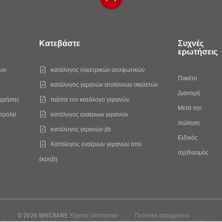
Κατεβάστε
Συχνές
ερωτήσεις
νων
κατάλογος ηλεκτρικών ανυψωτικών
Πακέτο
κατάλογος γερανών ατσάλινων σκελετών
Διανομή
 χρήσης
πιάστε τον κατάλογο γερανών
Μετά την
τρόλεϊ
κατάλογος εναέριων γερανών
πώληση
κατάλογος γερανών jib
Ειδικός
Κατάλογος εναέριων γερανών από
σχεδιασμός
έκρηξη
© 2026 WHCRANE
Χάρτης ιστότοπου
Πολιτική απορρήτου