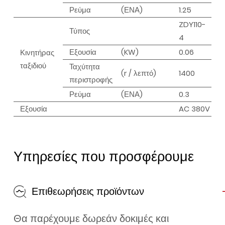
Ρεύμα
(ΕΝΑ)
1.25
2.
ZDY110-
Τύπος
ZD
4
Εξουσία
(KW)
0.06
0.
Κινητήρας
ταξιδιού
Ταχύτητα
(r / λεπτό)
1400
13
περιστροφής
Ρεύμα
(ΕΝΑ)
0.3
0.
Εξουσία
AC 380V 50
Υπηρεσίες που προσφέρουμε
Επιθεωρήσεις προϊόντων
Θα παρέχουμε δωρεάν δοκιμές και