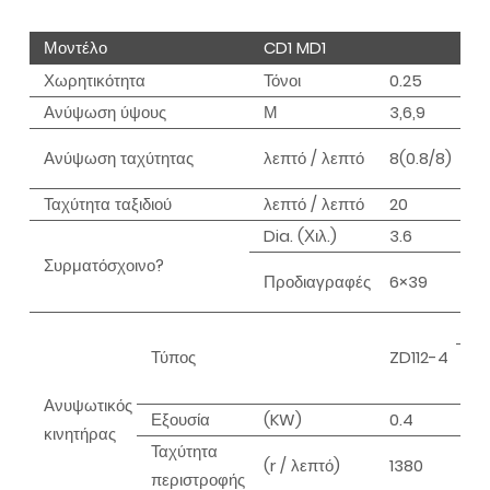
Μοντέλο
CD1 MD1
Χωρητικότητα
Τόνοι
0.25
0.
Ανύψωση ύψους
Μ
3,6,9
6,9
Ανύψωση ταχύτητας
λεπτό / λεπτό
8(0.8/8)
8(
Ταχύτητα ταξιδιού
λεπτό / λεπτό
20
20
Dia. (Χιλ.)
3.6
4.
Συρματόσχοινο?
Προδιαγραφές
6×39
6 
ZD
Τύπος
ZD112-4
ZD
0,
Ανυψωτικός
Εξουσία
(KW)
0.4
0.
κινητήρας
Ταχύτητα
(r / λεπτό)
1380
13
περιστροφής