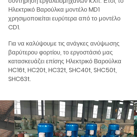
συντήρηση εργαλειομηχανών κ.λπ. Έτσι, το
Ηλεκτρικό Βαρούλκα μοντέλο MD1
χρησιμοποιείται ευρύτερα από το μοντέλο
CD1.
Για να καλύψουμε τις ανάγκες ανύψωσης
βαρύτερου φορτίου, το εργοστάσιό μας
κατασκευάζει επίσης Ηλεκτρικό Βαρούλκα
HC16t, HC20t, HC32t, SHC40t, SHC50t,
SHC63t.