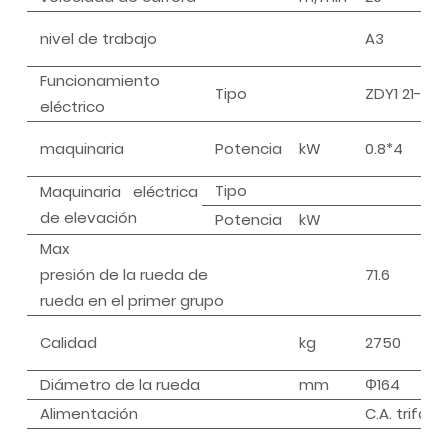
nivel de trabajo
A3
Funcionamiento
Tipo
ZDY1 21-4
eléctrico
maquinaria
Potencia
kW
0.8*4
Tipo
Maquinaria eléctrica
de elevación
Potencia
kW
Max
presión de la rueda de
71.6
rueda en el primer grupo
Calidad
kg
2750
Diámetro de la rueda
mm
Φ164
Alimentación
C.A. trifás