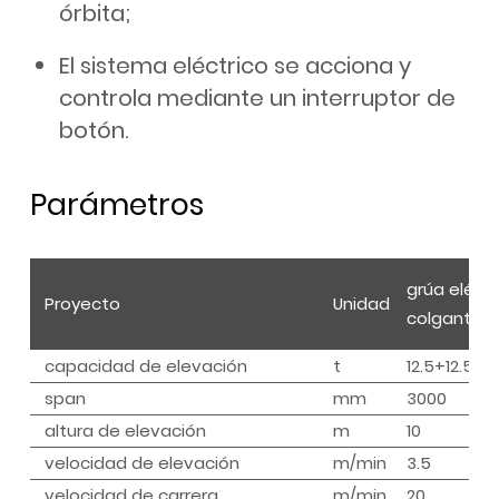
órbita;
El sistema eléctrico se acciona y
controla mediante un interruptor de
botón.
Parámetros
grúa eléctr
Proyecto
Unidad
colgante (p
capacidad de elevación
t
12.5+12.5
span
mm
3000
altura de elevación
m
10
velocidad de elevación
m/min
3.5
velocidad de carrera
m/min
20