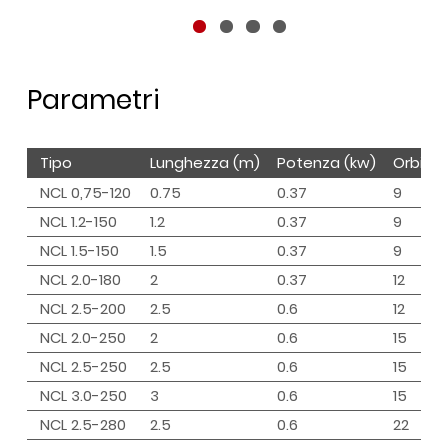
Parametri
Tipo
Lunghezza (m)
Potenza (kw)
Orbita 
NCL 0,75-120
0.75
0.37
9
NCL 1.2-150
1.2
0.37
9
NCL 1.5-150
1.5
0.37
9
NCL 2.0-180
2
0.37
12
NCL 2.5-200
2.5
0.6
12
NCL 2.0-250
2
0.6
15
NCL 2.5-250
2.5
0.6
15
NCL 3.0-250
3
0.6
15
NCL 2.5-280
2.5
0.6
22