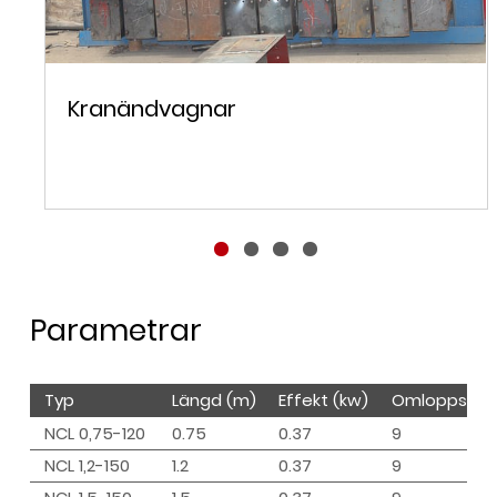
Kranändvagnar
Parametrar
Typ
Längd (m)
Effekt (kw)
Omloppsban
NCL 0,75-120
0.75
0.37
9
NCL 1,2-150
1.2
0.37
9