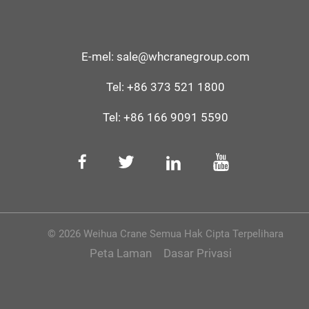
E-mel:
sale@whcranegroup.com
Tel:
+86 373 521 1800
Tel:
+86 166 9091 5590
© 2026 Weihua Crane Semua Hak Cipta Terpelihara
Peta Laman
Dasar Privasi