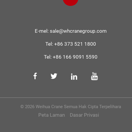
E-mel:
sale@whcranegroup.com
Tel:
+86 373 521 1800
Tel:
+86 166 9091 5590
© 2026 Weihua Crane Semua Hak Cipta Terpelihara
Peta Laman
Dasar Privasi