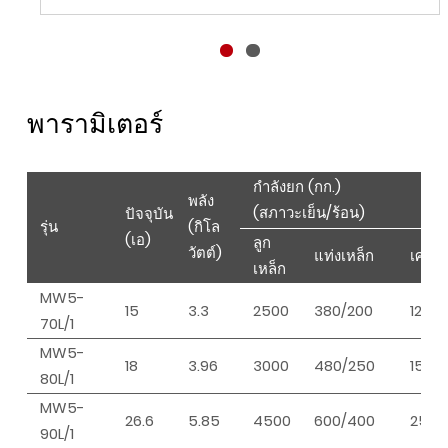
พารามิเตอร์
กำลังยก (กก.)
พลัง
(สภาวะเย็น/ร้อน)
ปัจจุบัน
รุ่น
(กิโล
(เอ)
ลูก
วัตต์)
แท่งเหล็ก
เศษเห
เหล็ก
MW5-
15
3.3
2500
380/200
120/1
70L/1
MW5-
18
3.96
3000
480/250
150/1
80L/1
MW5-
26.6
5.85
4500
600/400
250/
90L/1