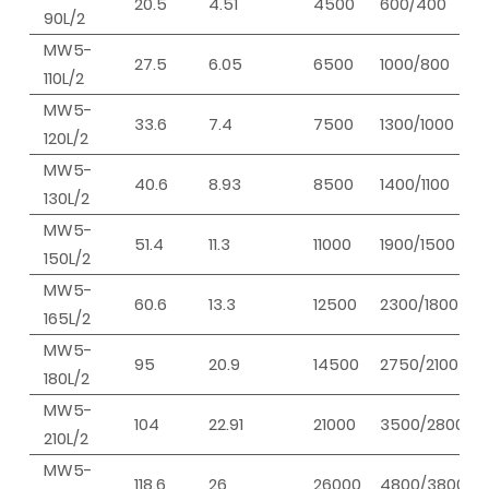
20.5
4.51
4500
600/400
90L/2
MW5-
27.5
6.05
6500
1000/800
110L/2
MW5-
33.6
7.4
7500
1300/1000
120L/2
MW5-
40.6
8.93
8500
1400/1100
130L/2
MW5-
51.4
11.3
11000
1900/1500
150L/2
MW5-
60.6
13.3
12500
2300/1800
165L/2
MW5-
95
20.9
14500
2750/2100
180L/2
MW5-
104
22.91
21000
3500/2800
210L/2
MW5-
118.6
26
26000
4800/3800