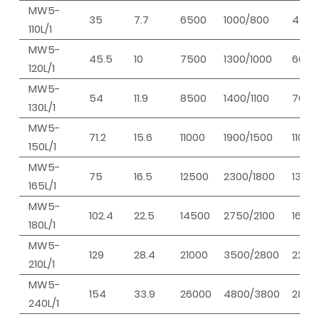
MW5-
35
7.7
6500
1000/800
450/
110L/1
MW5-
45.5
10
7500
1300/1000
600/
120L/1
MW5-
54
11.9
8500
1400/1100
700/
130L/1
MW5-
71.2
15.6
11000
1900/1500
1100/
150L/1
MW5-
75
16.5
12500
2300/1800
1300/
165L/1
MW5-
102.4
22.5
14500
2750/2100
1600
180L/1
MW5-
129
28.4
21000
3500/2800
2200
210L/1
MW5-
154
33.9
26000
4800/3800
2850
240L/1