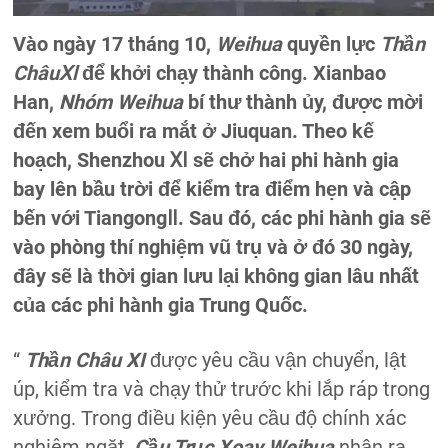
Vào ngày 17 tháng 10,
Weihua
quyền lực
Thần
ChâuⅪ
để khởi chạy thành công. Xianbao
Han,
Nhóm Weihua
bí thư thành ủy, được mời
đến xem buổi ra mắt ở Jiuquan. Theo kế
hoạch, Shenzhou Ⅺ sẽ chở hai phi hành gia
bay lên bầu trời để kiểm tra điểm hẹn và cập
bến với TiangongⅡ. Sau đó, các phi hành gia sẽ
vào phòng thí nghiệm vũ trụ và ở đó 30 ngày,
đây sẽ là thời gian lưu lại không gian lâu nhất
của các phi hành gia Trung Quốc.
“
Thần Châu XI
được yêu cầu vận chuyển, lật
úp, kiểm tra và chạy thử trước khi lắp ráp trong
xưởng. Trong điều kiện yêu cầu độ chính xác
nghiêm ngặt,
Cầu Trục Xoay Weihua
nhận ra