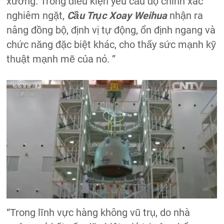
xưởng. Trong điều kiện yêu cầu độ chính xác
nghiêm ngặt,
Cầu Trục Xoay Weihua
nhận ra
nâng đồng bộ, định vị tự động, ổn định ngang và
chức năng đặc biệt khác, cho thấy sức mạnh kỹ
thuật mạnh mẽ của nó. ”
“Trong lĩnh vực hàng không vũ trụ, do nhà