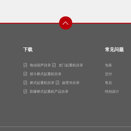
下载
常见问题
电动葫芦目录
龙门起重机目录
包装
抓斗桥式起重机目录
交付
桥式起重机目录
旋臂吊目录
售后
防爆桥式起重机产品目录
特别设计