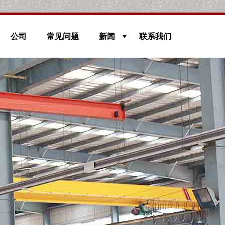
公司
常见问题
新闻
联系我们