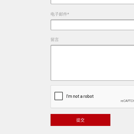
电子邮件*
留言