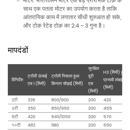
मोटर: भारोत्तोलन मोटर एक बड़े प्रारंभिक टोक़ के
साथ एक पतला मोटर का उपयोग करता है ताकि
आंतरायिक काम में लगातार सीधी शुरुआत हो सके,
और टोक़ रेटेड टोक़ का 2.4 ~ 3 गुना है।
मापदंडों
सुरक्षित
H3 (मिमी) हुक
ट्रॉली ऊंचाई
ट्रॉली निकला हुआ
दूरी
विनिर्देश
प्रभावी लंबाई H3
एच 1 (मिमी)
किनारा चौड़ाई (मिमी)
एस
(मिमी)
(मिमी)
2टी
326
800/900
200
420
३टी
350
850/950
200
455
5टी
420
940/1050
200
570
१०टी
482
1180
200
550