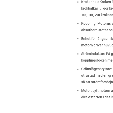
Krokenhet: Kroken är
krokbalkar ， gör kro
10t, 16t, 20t kroka
Koppling: Motorns v
absorbera stötar och
Enhet för långsam k
motorn driver huvu
Ströminduktor: På g
kopplingsboxen med 
Gränslägesbrytare: 
utrustad med en gr
så att strömförsörj
Motor: Lyftmotorn a
direktstarten i det