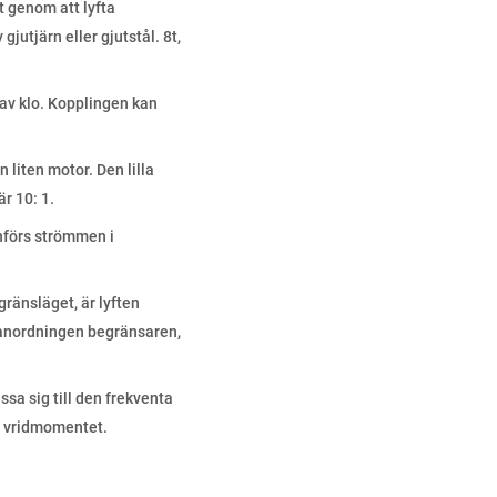
et genom att lyfta
jutjärn eller gjutstål. 8t,
av klo. Kopplingen kan
 liten motor. Den lilla
r 10: 1.
nförs strömmen i
ränsläget, är lyften
manordningen begränsaren,
a sig till den frekventa
la vridmomentet.