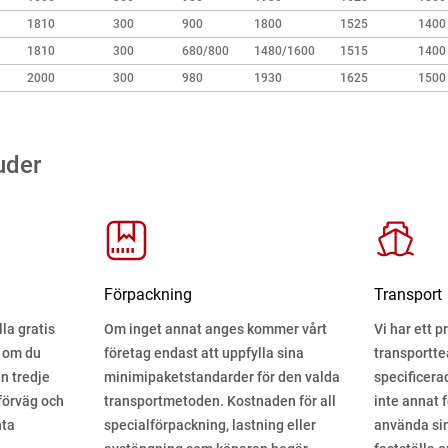
1810
300
900
1800
1525
1400
1810
300
680/800
1480/1600
1515
1400
2000
300
980
1930
1625
1500
uder
Förpackning
Transport
la gratis
Om inget annat anges kommer vårt
Vi har ett p
, om du
företag endast att uppfylla sina
transportte
n tredje
minimipaketstandarder för den valda
specificera
 förväg och
transportmetoden. Kostnaden för all
inte annat f
nta
specialförpackning, lastning eller
använda sin