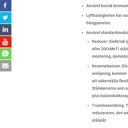
Använd konisk bromsm
Lyfthastigheten har n
hängpanelen.
Använd standardmodul s
Reducer: Elektrisk 
eller 20CrMnTi stål
montering, dammtät 
Resemekanism: Elekt
anlöpning, kommer de
att säkerställa flex
Stålskenorna som an
plus balansbalksvag
Trummanordning: Trå
reduceraren, den an
stålplåt.