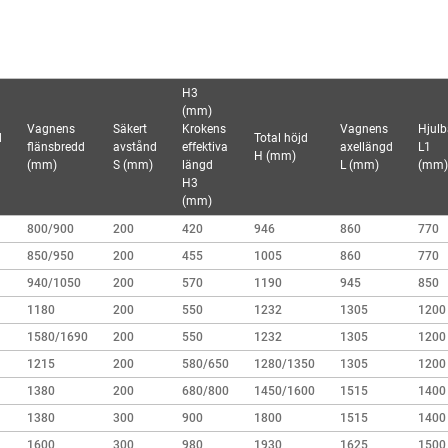
H3
(mm)
Vagnens
Säkert
Krokens
Vagnens
Hjulb
d
Total höjd
flänsbredd
avstånd
effektiva
axellängd
L1
H (mm)
(mm)
S (mm)
längd
L (mm)
(mm)
H3
(mm)
800/900
200
420
946
860
770
850/950
200
455
1005
860
770
940/1050
200
570
1190
945
850
1180
200
550
1232
1305
1200
1580/1690
200
550
1232
1305
1200
1215
200
580/650
1280/1350
1305
1200
1380
200
680/800
1450/1600
1515
1400
1380
300
900
1800
1515
1400
1600
300
980
1930
1625
1500