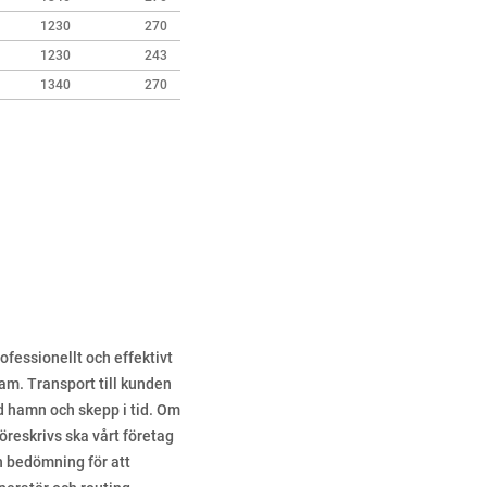
1230
270
80
1.5*2
1230
243
70
1.1*2
1340
270
70
1.5*2
rofessionellt och effektivt
am. Transport till kunden
d hamn och skepp i tid. Om
öreskrivs ska vårt företag
 bedömning för att