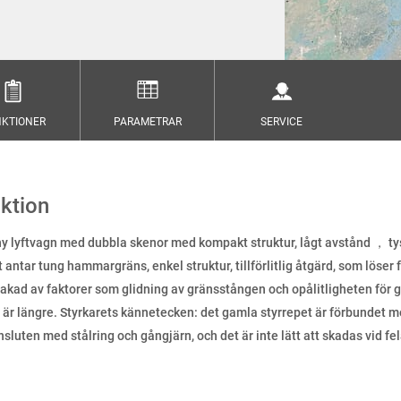
KTIONER
PARAMETRAR
SERVICE
ktion
ny lyftvagn med dubbla skenor med kompakt struktur, lågt avstånd ， tyst
 antar tung hammargräns, enkel struktur, tillförlitlig åtgärd, som lös
sakad av faktorer som glidning av gränsstången och opålitligheten för
n är längre. Styrkarets kännetecken: det gamla styrrepet är förbundet m
ansluten med stålring och gångjärn, och det är inte lätt att skadas vid f