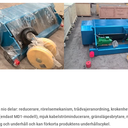
v nio delar: reducerare, rörelsemekanism, trådvajeranordning, krokenhe
(endast MD1-modell), mjuk kabelströminducerare, gränslägesbrytare, mo
 och underhåll och kan förkorta produktens underhållscykel.