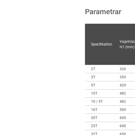
Parametrar
Vagnhöj
Specifikation
H1 (mm)
2T
326
3T
350
5T
420
10T
482
10 / 5T
482
16T
500
20T
600
25T
600
32T
650