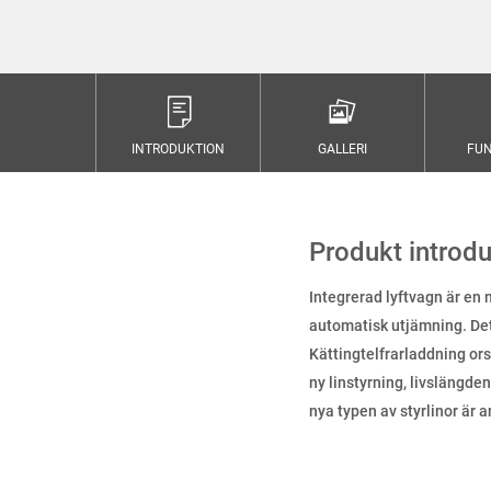
INTRODUKTION
GALLERI
FUN
Produkt introdu
Integrerad lyftvagn är en 
automatisk utjämning. Det
Kättingtelfrarladdning or
ny linstyrning, livslängde
nya typen av styrlinor är 