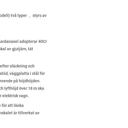
ell) två typer ， styrs av
 kardanaxel adopterar 40Cr
al av gjutjärn, tät
efter släckning och
töd, väggplatta i stål för
 beroende på höjdhöjden.
h lyfthöjd över 18 m ska
 elektrisk vagn.
för att länka
kalet är tillverkat av