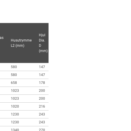
Hjul
as
Resande
Husutrymme
Dia.
Hjulhöjd
motor
L2 (mm)
D
M (mm)
Kw
(mm)
580
147
50
0.4
580
147
50
0.4
658
178
53
0.75
1023
200
60
0.75*2
1023
200
60
0.75*2
1020
216
65
0.75*2
1230
243
70
1.1*2
1230
243
70
1.5*2
1340
270
80
1.5*2