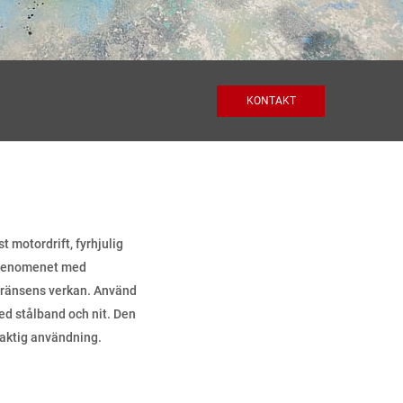
KONTAKT
 motordrift, fyrhjulig
er fenomenet med
 gränsens verkan. Använd
ed stålband och nit. Den
elaktig användning.