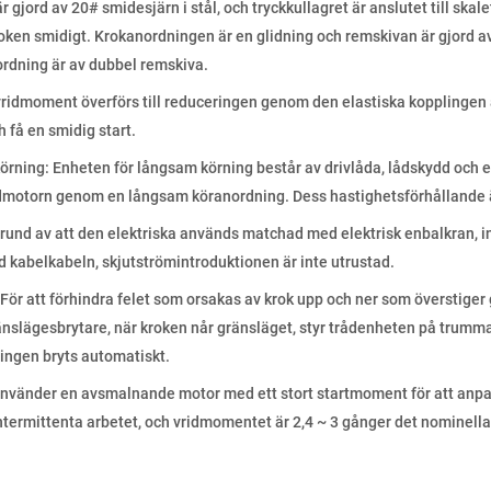
 gjord av 20# smidesjärn i stål, och tryckkullagret är anslutet till skal
ken smidigt. Krokanordningen är en glidning och remskivan är gjord av g
nordning är av dubbel remskiva.
ridmoment överförs till reduceringen genom den elastiska kopplingen 
 få en smidig start.
örning: Enheten för långsam körning består av drivlåda, lådskydd och en
dmotorn genom en långsam köranordning. Dess hastighetsförhållande ä
rund av att den elektriska används matchad med elektrisk enbalkran, i
kabelkabeln, skjutströmintroduktionen är inte utrustad.
För att förhindra felet som orsakas av krok upp och ner som överstiger g
änslägesbrytare, när kroken når gränsläget, styr trådenheten på trum
ningen bryts automatiskt.
nvänder en avsmalnande motor med ett stort startmoment för att anpass
 intermittenta arbetet, och vridmomentet är 2,4 ~ 3 gånger det nominel