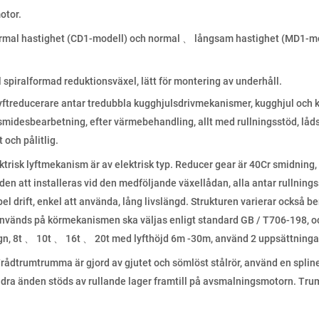
otor.
ormal hastighet (CD1-modell) och normal 、 långsam hastighet (MD1-mod
piralformad reduktionsväxel, lätt för montering av underhåll.
lyftreducerare antar tredubbla kugghjulsdrivmekanismer, kugghjul och
smidesbearbetning, efter värmebehandling, allt med rullningsstöd, lådsk
och pålitlig.
risk lyftmekanism är av elektrisk typ. Reducer gear är 40Cr smidning, 
n att installeras vid den medföljande växellådan, alla antar rullningss
ibel drift, enkel att använda, lång livslängd. Strukturen varierar också
vänds på körmekanismen ska väljas enligt standard GB / T706-198, oc
n, 8t 、 10t 、 16t 、 20t med lyfthöjd 6m -30m, använd 2 uppsättningar
dtrumtrumma är gjord av gjutet och sömlöst stålrör, använd en spline 
dra änden stöds av rullande lager framtill på avsmalningsmotorn. Trums