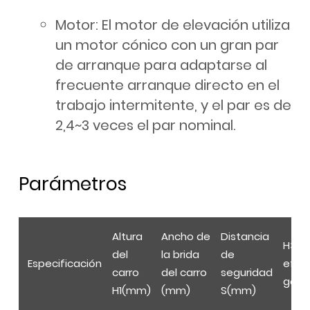
Motor: El motor de elevación utiliza
un motor cónico con un gran par
de arranque para adaptarse al
frecuente arranque directo en el
trabajo intermitente, y el par es de
2,4~3 veces el par nominal.
Parámetros
Altura
Ancho de
Distancia
H3(m
del
la brida
de
Especificación
efect
carro
del carro
seguridad
ganc
H1(mm)
(mm)
S(mm)