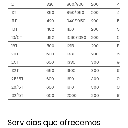
2T
326
800/900
200
420
3T
350
850/950
200
455
5T
420
940/1050
200
570
10T
482
1180
200
550
10/5T
482
1580/1690
200
550
16T
500
1215
200
580/
20T
600
1380
200
680/
25T
600
1380
300
900
32T
650
1600
300
980
25/5T
600
1810
300
900
20/5T
600
1810
300
680/
32/5T
650
2000
300
980
Servicios que ofrecemos