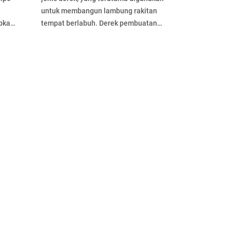
untuk membangun lambung rakitan
pkan.
tempat berlabuh. Derek pembuatan
kapal ini memiliki banyak fungsi,
seperti …