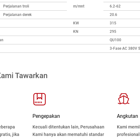
Perjalanan troli
m/mnt
6.2-62
Perjalanan derek
20.6
KW
315
KN
295
an
QU100
3-Fase AC 380V 
Kami Tawarkan
Pengepakan
Angkutan
eberapa
Kecuali ditentukan lain, Perusahaan
Kami memili
atis, jika
Kami hanya akan mematuhi standar
profesional