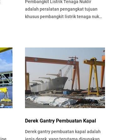
k
Pembangkit Listrik Tenaga Nuklir
adalah peralatan pengangkat tujuan
khusus pembangkit listrik tenaga nuklir
ala,
untuk memenuhi kebutuhan
penanganan dengan keamanan tinggi.
Di …
Derek Gantry Pembuatan Kapal
Derek gantry pembuatan kapal adalah
tipe
jenis derek, yang terutama digunakan