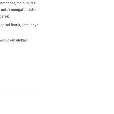
ara tepat, melalui PLC
V untuk mengatur sistem
derek;
ntrol listrik, semuanya
ewujudkan alokasi