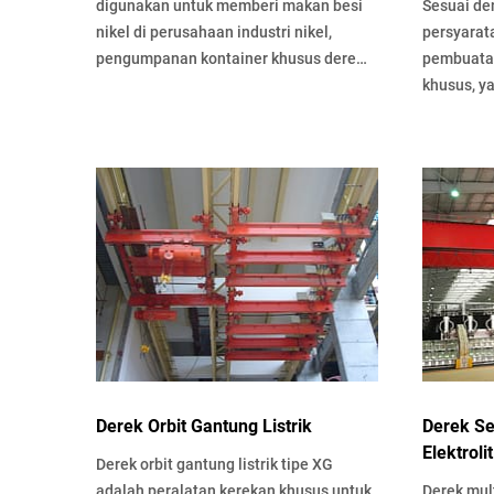
digunakan untuk memberi makan besi
Sesuai de
nikel di perusahaan industri nikel,
persyarat
pengumpanan kontainer khusus derek,
pembuatan
tugas kerja tinggi, otomatisasi ...
khusus, y
jenis pen
Derek Orbit Gantung Listrik
Derek S
Elektrolit
Derek orbit gantung listrik tipe XG
adalah peralatan kerekan khusus untuk
Derek mult