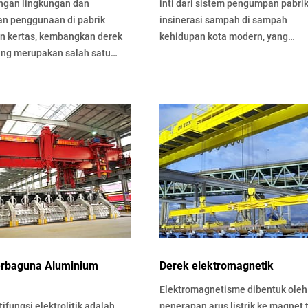
ngan lingkungan dan
inti dari sistem pengumpan pabri
an penggunaan di pabrik
insinerasi sampah di sampah
 kertas, kembangkan derek
kehidupan kota modern, yang
ang merupakan salah satu
merupakan jenis derek di atas kep
gangkat tujuan umum …
…
erbaguna Aluminium
Derek elektromagnetik
Elektromagnetisme dibentuk oleh
ifungsi elektrolitik adalah
penerapan arus listrik ke magnet 