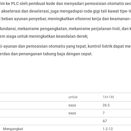
kirim ke PLC oleh pembuat kode dan menyadari pemosisian otomatis sec
kselerasi dan deselerasi, juga mengadopsi roda gigi tali kawat tipe-
il beban ayunan penyebar, meningkatkan efisiensi kerja dan keamanan 
undansi, mekanisme pengangkatan, mekanisme perjalanan troli, dan ko
tem siaga untuk meningkatkan keandalan derek;
-ayunan dan pemosisian otomatis yang tepat, kontrol listrik dapat m
erdas dan penanganan tabung baja dengan cepat.
untuk
16+16t
saya
26.5
saya
7
A7
Mengangkat
1.2-12