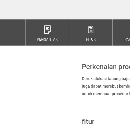
PENGANTAR
FITUR
PA
Perkenalan pr
Derek alokasi tabung baja
juga dapat merebut kembal
untuk membuat prosedur t
fitur