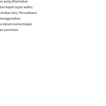
an yang ditentukan
an kapal tepat waktu.
entukan lain, Perusahaan
 menggunakan
ya dalam menentukan
n perutean.