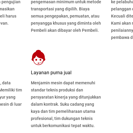
 pengujian
pengemasan minimum untuk metode
ke pelabuh
rmasikan
transportasi yang dipilih. Biaya
pelanggan d
eli harus
semua pengepakan, pemuatan, atau
Kecuali dit
evan.
penyangga khusus yang diminta oleh
Kami akan
Pembeli akan dibayar oleh Pembeli.
penilaiann
pembawa da
Layanan purna jual
, data
Menjamin mesin dapat memenuhi
 Memiliki tim
standar teknis produksi dan
nyur yang
persyaratan kinerja yang ditunjukkan
esin di luar
dalam kontrak. Suku cadang yang
kaya dan tim pemeliharaan utama
profesional, tim dukungan teknis
untuk berkomunikasi tepat waktu.