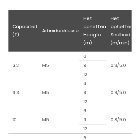
Het
Het
Capaciteit
opheffen
opheffen
Arbeidersklasse
(T)
Hoogte
Snelheid
(m)
(m/min)
6
3.2
M5
9
0.8/5.0
4
12
6
6.3
M5
9
0.8/5.0
4
12
6
10
M5
9
0.8/5.0
4
12
6