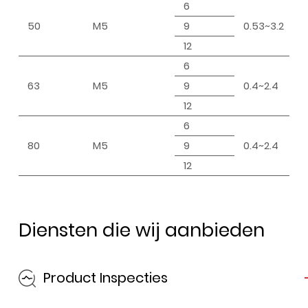
6
50
M5
9
0.53~3.2
1
12
6
63
M5
9
0.4~2.4
1
12
6
80
M5
9
0.4~2.4
1
12
Diensten die wij aanbieden
Product Inspecties