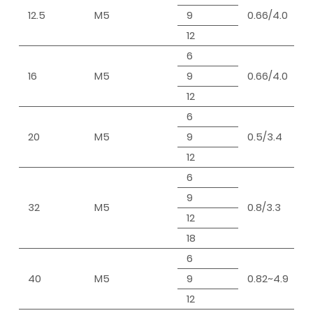
12.5
M5
9
0.66/4.0
4
12
6
16
M5
9
0.66/4.0
4
12
6
20
M5
9
0.5/3.4
4
12
6
9
32
M5
0.8/3.3
6
12
18
6
40
M5
9
0.82~4.9
8
12