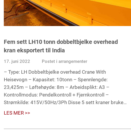
Fem sett LH10 tonn dobbeltbjelke overhead
kran eksportert til India
17. juni 2022
Postet i
arrangementer
– Type: LH Dobbeltbjelke overhead Crane With
Heisevogn – Kapasitet: 10tonn – Spennlengde:
23,425m – Løftehøyde: 8m – Arbeidsplikt: A3 –
Kontrollmodus: Pendelkontroll + Fjernkontroll –
Strømkilde: 415V/50Hz/3Ph Disse 5 sett kraner brukes
til å løfte jernprodukter, med tanke på at kranene ikke
LES MER >>
fungerer ofte, […]