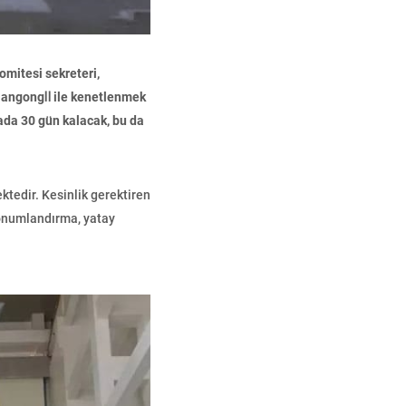
komitesi sekreteri,
TiangongⅡ ile kenetlenmek
ada 30 gün kalacak, bu da
tedir. Kesinlik gerektiren
onumlandırma, yatay