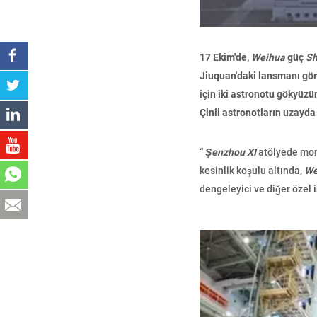
17 Ekim'de,
Weihua
güç
S
Jiuquan'daki lansmanı gö
için iki astronotu gökyüz
Çinli astronotların uzayda
“
Şenzhou XI
atölyede mont
kesinlik koşulu altında,
We
dengeleyici ve diğer özel i