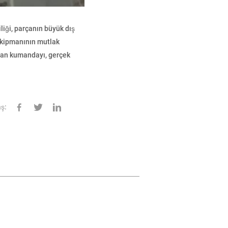
liği, parçanın büyük dış
kipmanının mutlak
ktan kumandayı, gerçek
ş: