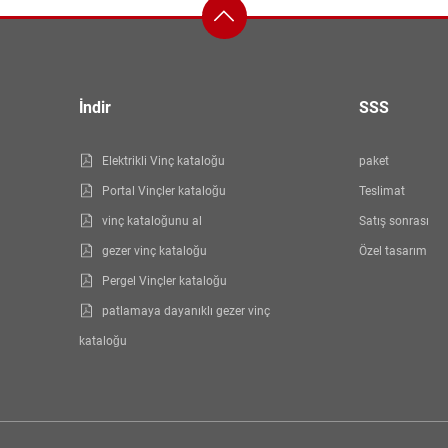
İndir
SSS
Elektrikli Vinç kataloğu
paket
Portal Vinçler kataloğu
Teslimat
vinç kataloğunu al
Satış sonrası
gezer vinç kataloğu
Özel tasarım
Pergel Vinçler kataloğu
patlamaya dayanıklı gezer vinç
kataloğu