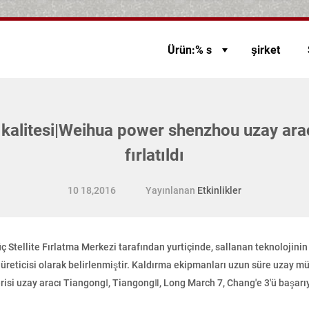
Ürün:% s
şirket
 kalitesi|Weihua power shenzhou uzay ara
fırlatıldı
10 18,2016
Yayınlanan
Etkinlikler
 Stellite Fırlatma Merkezi tarafından yurtiçinde, sallanan teknolojinin 
üreticisi olarak belirlenmiştir. Kaldırma ekipmanları uzun süre uzay m
isi uzay aracı TiangongⅠ, TiangongⅡ, Long March 7, Chang'e 3'ü başar