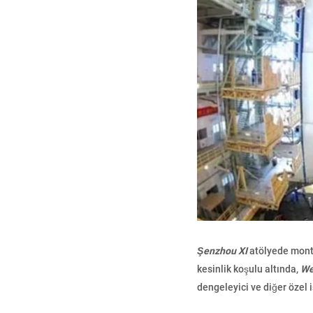
Şenzhou XI
atölyede monta
kesinlik koşulu altında,
We
dengeleyici ve diğer özel i