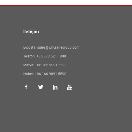
İletişim
E-posta:
sales@whcranegroup.com
Telefon:
+86 373 521 1800
Mafya:
+86 166 9091 5590
Naber:
+86 166 9091 5590