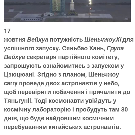
17
жовтня
Вейхуа
потужність
ШеньчжоуⅪ
для
успішного запуску. Сяньбао Хань,
Група
Вейхуа
секретаря партійного комітету,
запрошують ознайомитись з запуском у
Цзюцюані. Згідно з планом, Шеньчжоу
carry проведе двох астронавтів у небо,
щоб перевірити побачення і причалити до
ТяньгунⅡ. Тоді космонавти увійдуть у
космічну лабораторію і пробудуть там 30
днів, що буде найдовшим космічним
перебуванням китайських астронавтів.