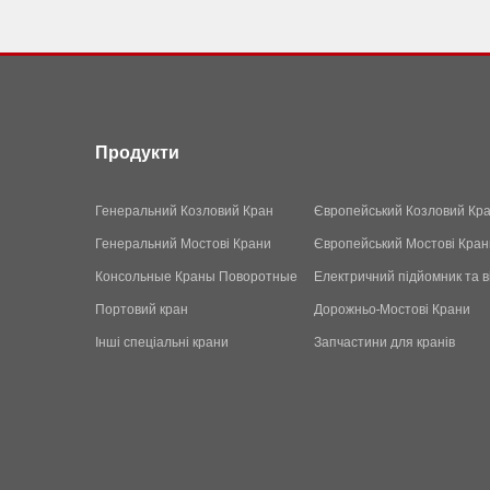
Продукти
Генеральний Козловий Кран
Європейський Козловий Кр
Генеральний Мостові Крани
Європейський Мостові Кран
Консольные Краны Поворотные
Електричний підйомник та в
Портовий кран
Дорожньо-Мостові Крани
Інші спеціальні крани
Запчастини для кранів