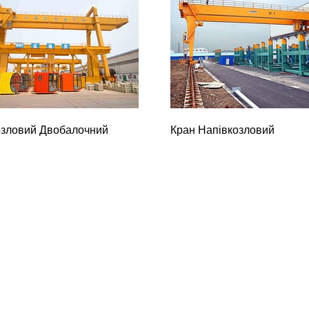
озловий Двобалочний
Кран Напівкозловий