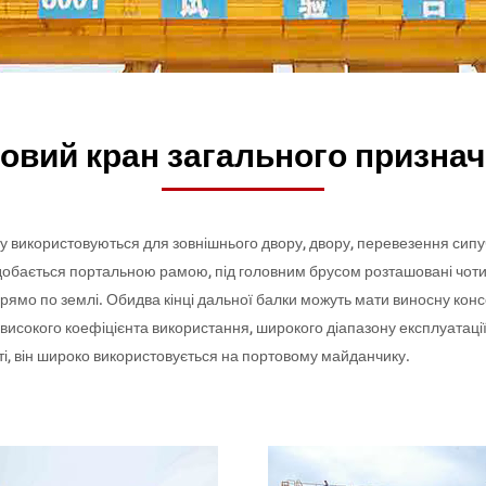
овий кран загального призна
у використовуються для зовнішнього двору, двору, перевезення сипу
добається портальною рамою, під головним брусом розташовані чоти
 прямо по землі. Обидва кінці дальної балки можуть мати виносну кон
високого коефіцієнта використання, широкого діапазону експлуатації
ті, він широко використовується на портовому майданчику.