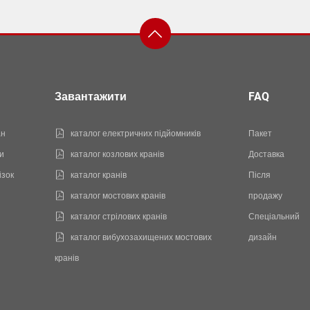
Завантажити
FAQ
ан
каталог електричних підйомників
Пакет
и
каталог козлових кранів
Доставка
ізок
каталог кранів
Після
каталог мостових кранів
продажу
каталог стрілових кранів
Спеціальний
каталог вибухозахищених мостових
дизайн
кранів