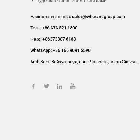
Будь-які питання, зв'яжіться з нами.
Електронна адреса:
sales@whcranegroup.com
Тел .:
+86 373 521 1800
Факс: +86373387 6188
WhatsApp: +86 166 9091 5590
Add:
Вест-Вейхуа-роуд, повіт Чанюань, місто Сіньсян,