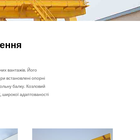
чення
чих вантажів. Його
ри встановлені опорні
сольну балку. Козловий
, широкої адаптованості