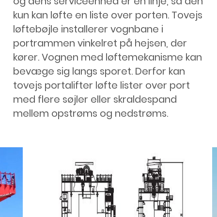
og dens serviceenhed er en linje, så den
kun kan løfte en liste over porten. Tovejs
løftebøjle installerer vognbane i
portrammen vinkelret på hejsen, der
kører. Vognen med løftemekanisme kan
bevæge sig langs sporet. Derfor kan
tovejs portalifter løfte lister over port
med flere søjler eller skraldespand
mellem opstrøms og nedstrøms.