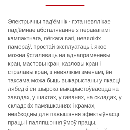
Электрычны пад'ёмнік - гэта невялікае
пад'ёмнае абсталяванне з перавагамі
кампактнага, лёгкага вагі, невялікіх
памераў, простай эксплуатацыі, якое
можна ўсталяваць на аднапраменевы
кран, мастовы кран, казловы кран і
стрэлавы кран, з невялікімі зменамі, ён
таксама можа быць выкарыстаны у якасці
лябёдкі ён шырока выкарыстоўваецца на
заводах, у шахтах, у гаванях, на складах, у
складскіх памяшканнях і крамах,
неабходны для павышэння эфектыўнасці
працы і паляпшэння ўмоў працы.