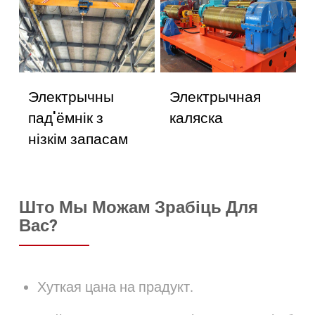
Электрычны
Электрычная
пад'ёмнік з
каляска
нізкім запасам
Што Мы Можам Зрабіць Для
Вас?
Хуткая цана на прадукт.