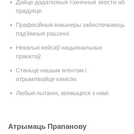
Дайце дадатковыя тэхнічныя звесткі аб
прадукце.
Прафесійныя інжынеры забяспечваюць
пад'ёмныя рашэнні.
Некалькі кейсаў нацыянальных
праектаў.
Станьце нашым агентам і
атрымлівайце камісію.
Любыя пытанні, звяжыцеся з намі.
Атрымаць Прапанову