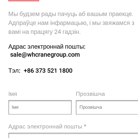
Мы будзем рады пачуць аб вашым праекце.
Адпраўце нам інфармацыю, і мы звяжамся з
вамі на працягу 24 гадзін.
Адрас электроннай пошты:
sale@whcranegroup.com
Тэл:
+86 373 521 1800
Імя
Прозвішча
Адрас электроннай пошты *