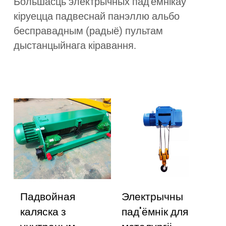
Большасць электрычных пад'ёмнікаў
кіруецца падвеснай панэллю альбо
бесправадным (радыё) пультам
дыстанцыйнага кіравання.
Падвойная
Электрычны
каляска з
пад'ёмнік для