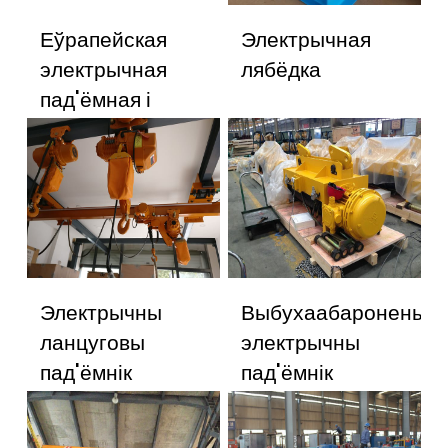
Еўрапейская
Электрычная
электрычная
лябёдка
пад'ёмная і
пад'ёмная
каляска
Электрычны
Выбухаабаронены
ланцуговы
электрычны
пад'ёмнік
пад'ёмнік