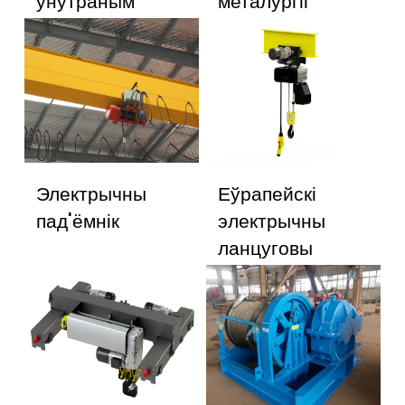
унутраным
металургіі
пад'ёмнікам
Электрычны
Еўрапейскі
пад'ёмнік
электрычны
ланцуговы
пад'ёмнік