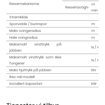
Reisemekanisme
m /
Reisehastighet
min
Strømkilde
Sporvidde / bunnspor
m
Maks svingeradius
m
Hale svingradius
m
Maksimalt vindtrykk på
N / m
jobben
Maksimalt vindtrykk som ikke
N / m
fungerer
Maks hjultrykk på jobben
KN
Rec rail modell
Installert kapasitet
kW