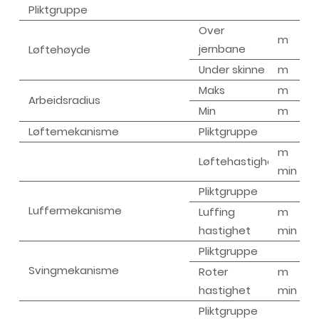
Pliktgruppe
Over
m
jernbane
Løftehøyde
Under skinne
m
Maks
m
Arbeidsradius
Min
m
Løftemekanisme
Pliktgruppe
m /
Løftehastighet
min
Pliktgruppe
Luffermekanisme
Luffing
m /
hastighet
min
Pliktgruppe
Svingmekanisme
Roter
m /
hastighet
min
Pliktgruppe