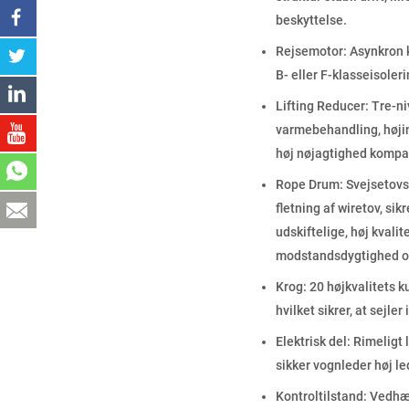
beskyttelse.
Rejsemotor: Asynkron k
B- eller F-klasseisoler
Lifting Reducer: Tre-ni
varmebehandling, højin
høj nøjagtighed kompakt 
Rope Drum: Svejsetovst
fletning af wiretov, sik
udskiftelige, høj kvali
modstandsdygtighed ove
Krog: 20 højkvalitets k
hvilket sikrer, at sejler
Elektrisk del: Rimeligt
sikker vognleder høj le
Kontroltilstand: Vedhæ