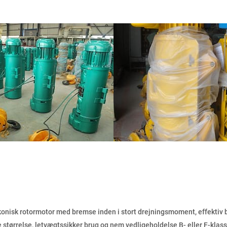
konisk rotormotor med bremse inden i stort drejningsmoment, effektiv
ille størrelse, letvægtssikker brug og nem vedligeholdelse B- eller F-klas