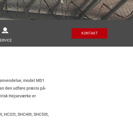
KONTAKT
ERVICE
l anvendelse, model MD1
kan den udføre præcis på-
trisk Hejseværke er
0t, HC32t, SHC40t, SHC50t,