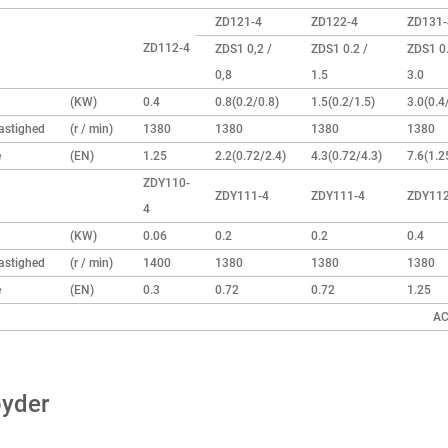
ZD121-4
ZD122-4
ZD131-
ZD112-4
ZDS1 0,2 /
ZDS1 0.2 /
ZDS1 0.
0,8
1.5
3.0
(KW)
0.4
0.8(0.2/0.8)
1.5(0.2/1.5)
3.0(0.4
astighed
(r / min)
1380
1380
1380
1380
e
(EN)
1.25
2.2(0.72/2.4)
4.3(0.72/4.3)
7.6(1.2
ZDY110-
ZDY111-4
ZDY111-4
ZDY112
4
(KW)
0.06
0.2
0.2
0.4
astighed
(r / min)
1400
1380
1380
1380
e
(EN)
0.3
0.72
0.72
1.25
AC
lbyder