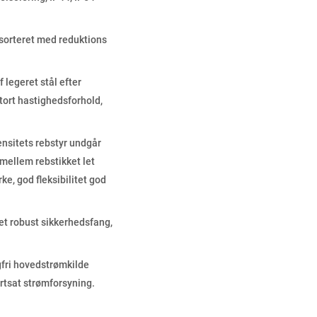
ssorteret med reduktions
 legeret stål efter
tort hastighedsforhold,
ensitets rebstyr undgår
r mellem rebstikket let
ke, god fleksibilitet god
tet robust sikkerhedsfang,
lgfri hovedstrømkilde
ortsat strømforsyning.