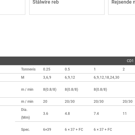
Stålwire reb
Rejsende 
CD1
Tonnevis
0.25
0.5
1
2
M
3,6,9
6,9,12
6,9,12,18,24,30
m / min
8(0.8/8)
8(0.8/8)
8(0.8/8)
m / min
20
20/30
20/30
20/30
Dia.
3.6
4.8
7.4
11
(Mm)
Spec.
6×39
6 × 37 + FC
6 × 37 + FC