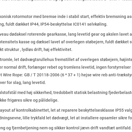
onisk rotormotor med bremse inde i stabil start, effektiv bremsning a
ing, fuldt dækket IP44, IP54-beskyttelse IC0141 selvkøling.
veau dødaksel roterende gearkasse, lang levetid gear og akslen lavet af
tensitets kasse og dæksel lavet af overlegen støbejern, fuldt dækket s
struktur , lydløs drift, høj effektivitet.
romle, let dødvægtsrullehus fremstillet af overlegen støbejern, højint
rer normal drift, forlænger rebet og tromlens levetid, ingen forstyrrelse
tet Wire Rope: GB / T 20118-2006 (6 * 37 + 1) hejse wire reb anti-trækstyr
r for slag, lang levetid.
ulstofstål med høj sikkerhed, tredobbelt statisk belastning fjederbelas
 ikke frigøres sikre og pålidelige.
 layout af kontrolkabinettet, let at reparere beskyttelsesklasse IP55 va
dningsevne, lille trykfald let dødvægt, let at installere opsamler sikre f
ng og fjernbetjening nem og sikker kontrol jævn drift vandtæt antifald.