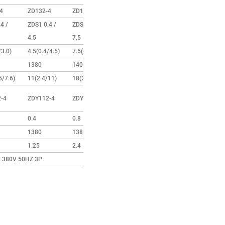
4
ZD132-4
ZD141-4
ZD151-4
ZD151-4
4 /
ZDS1 0.4 /
ZDS1 0,8 /
ZDS1 1.5 /
ZDS1 1.5 /
4.5
7,5
13
13
/3.0)
4.5(0.4/4.5)
7.5(0.8/7.5)
13(1.5/13)
13(1.5/13)
1380
1400
1400
1400
5/7.6)
11(2.4/11)
18(2.4/18)
30(5.2/30)
30(5.2/30)
-4
ZDY112-4
ZDY121-4
ZDY121-4
ZDY121-4
0.4
0.8
0.8×2
0.8×2
1380
1380
1380
1380
1.25
2.4
2.4
2.4
 380V 50HZ 3P