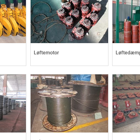
Løftemotor
Løftedæm