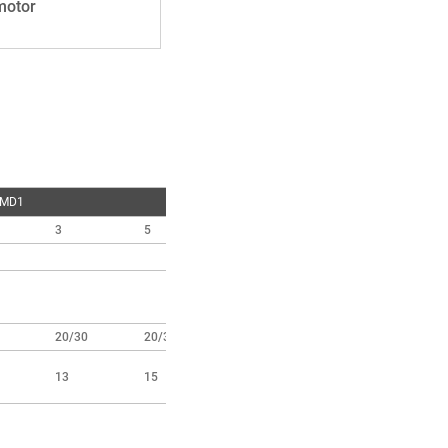
motor
 MD1
3
5
10
16
9,12,18,24,30
3.5
7(0.7/7)
(0.35/3.5)
20/30
20/30
20/30
18
13
15
15
17.5
6 × 37 +
6 × 37 +
FC
FC