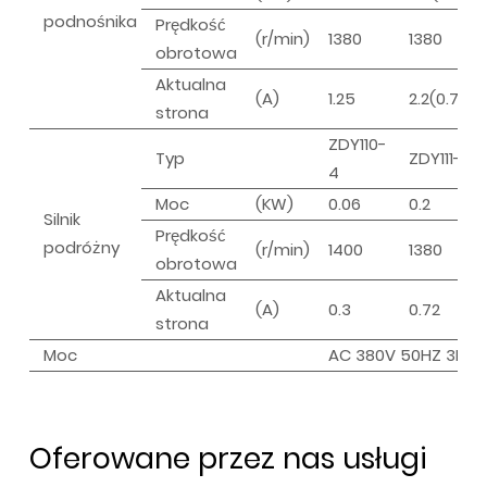
podnośnika
Prędkość
(r/min)
1380
1380
obrotowa
Aktualna
(A)
1.25
2.2(0.72/2
strona
ZDY110-
Typ
ZDY111-4
4
Moc
(KW)
0.06
0.2
Silnik
Prędkość
podróżny
(r/min)
1400
1380
obrotowa
Aktualna
(A)
0.3
0.72
strona
Moc
AC 380V 50HZ 3P
Oferowane przez nas usługi