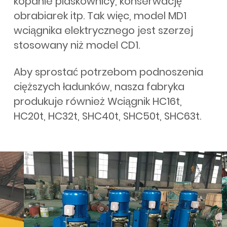
kopanie piaskownicy, konserwację
obrabiarek itp. Tak więc, model MD1
wciągnika elektrycznego jest szerzej
stosowany niż model CD1.
Aby sprostać potrzebom podnoszenia
cięższych ładunków, nasza fabryka
produkuje również Wciągnik HC16t,
HC20t, HC32t, SHC40t, SHC50t, SHC63t.