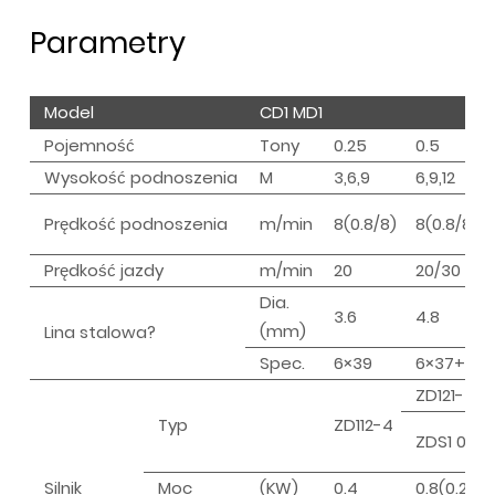
Parametry
Model
CD1 MD1
Pojemność
Tony
0.25
0.5
Wysokość podnoszenia
M
3,6,9
6,9,12
Prędkość podnoszenia
m/min
8(0.8/8)
8(0.8/8)
Prędkość jazdy
m/min
20
20/30
Dia.
3.6
4.8
(mm)
Lina stalowa?
Spec.
6×39
6×37+FC
ZD121-4
Typ
ZD112-4
ZDS1 0,2/0
Silnik
Moc
(KW)
0.4
0.8(0.2/0.