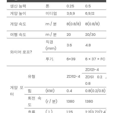
생산 능력
톤
0.25
0.5
1
게양 높이
미디엄
3,6,9
6,9,12
게양 속도
m / 분
8(0.8/8)
8(0.8/8)
여행 속도
m / 분
20
20/30
직경
3.6
4.8
(mm)
와이어 로프?
투기.
6×39
6 × 37 + FC
ZD121-4
유형
ZD112-4
ZDS1 0.2 /
0.8
게양 모
힘
(KW)
0.4
0.8(0.2/0.8)
1
터
회전 속
(r / 분)
1380
1380
도
흐름
(ㅏ)
1.25
2.2(0.72/2.4)