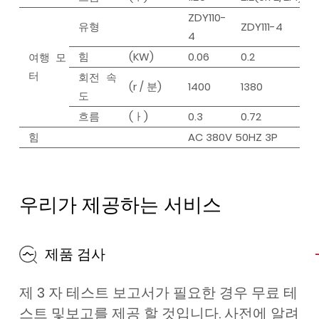
ZDY110-
유형
ZDY111-4
4
힘
(KW)
0.06
0.2
여행 모
터
회전 속
(r / 분)
1400
1380
도
흐름
(ㅏ)
0.3
0.72
힘
AC 380V 50HZ 3P
우리가 제공하는 서비스
제품 검사
제 3 자 테스트 보고서가 필요한 경우 무료 테
스트 및보고를 제공 할 것입니다. 사전에 알려