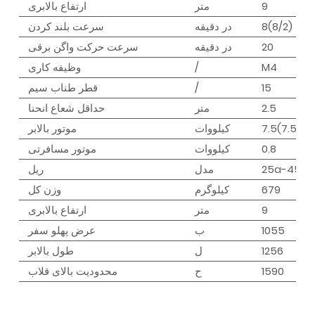
1
9
متر
ارتفاع بالابری
8(8/2)
در دقیقه
سرعت بلند کردن
20
در دقیقه
سرعت حرکت واگن برقی
M4
/
وظیفه کاری
15
/
قطر طناب سیم
3
2.5
متر
حداقل شعاع انحنا
7.5(7.5/2.0
کیلووات
موتور بالابر
0.8
کیلووات
موتور مسافرتی
25a-45a
مدل
ریل
7
679
کیلوگرم
وزن کل
1
9
متر
ارتفاع بالابری
1055
ب
عرض پهلو سفر
1
1256
ل
طول بالابر
1590
ح
محدودیت بالای قلاب