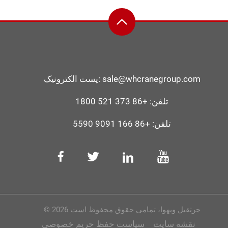
sale@whcranegroup.com
پست الکترونیک:
تلفن:
+86 373 521 1800
تلفن:
+86 166 9091 5590
© 2026 جرثقیل ویهوا، تمامی حقوق محفوظ است
نقشه سایت
سیاست حفظ حریم خصوصی