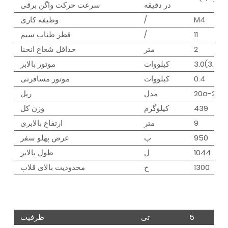
در دقیقه
سرعت حرکت واگن برقی
M4
/
وظیفه کاری
11
/
قطر طناب سیم
2
متر
حداقل شعاع انحنا
3.0(3.0/0
کیلووات
موتور بالابر
0.4
کیلووات
موتور مسافرتی
20a-28b
مدل
ریل
439
کیلوگرم
وزن کل
9
متر
ارتفاع بالابری
950
ب
عرض پهلو سفر
1044
ل
طول بالابر
1300
ح
محدودیت بالای قلاب
5
تی
ظرفیت