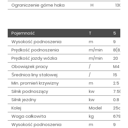
Ograniczenie górne haka
H
1300
Pojemność
T
5
Wysokość podnoszenia
m
9
Prędkość podnoszenia
m/min
8(8/2)
Prędkość jazdy wózka
m/min
20
Obowiązek pracy
/
M4
Średnica liny stalowej
/
15
Min. promień krzywizny
m
2.5
Silnik podnoszący
kw
7.5(7.5
Silnik jezdny
kw
0.8
Kolej
Model
25a-4
Waga całkowita
kg
679
Wysokość podnoszenia
m
9