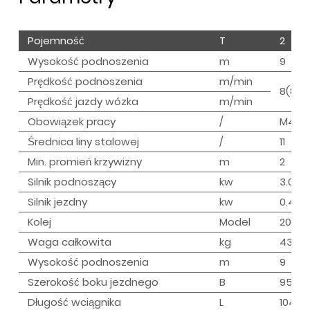
Pojemność
T
2
Wysokość podnoszenia
m
9
Prędkość podnoszenia
m/min
8(8/2)
Prędkość jazdy wózka
m/min
Obowiązek pracy
/
M4
Średnica liny stalowej
/
11
Min. promień krzywizny
m
2
Silnik podnoszący
kw
3.0(3.
Silnik jezdny
kw
0.4
Kolej
Model
20a-
Waga całkowita
kg
439
Wysokość podnoszenia
m
9
Szerokość boku jezdnego
B
950
Długość wciągnika
L
1044